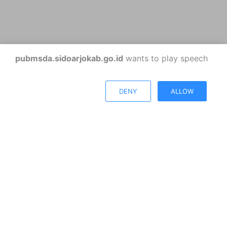
pubmsda.sidoarjokab.go.id
wants to play speech
DENY
ALLOW
DINAS PEKERJAAN UMUM, BINA
MARGA & SUMBER DAYA AIR
Kabupaten Sidoarjo