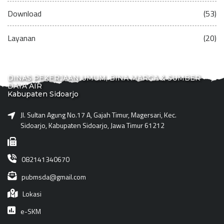
Download
(53)
Layanan
(20)
DINAS PEKERJAAN UMUM, BINA MARGA & SUMBER
DAYA AIR
Kabupaten Sidoarjo
Jl. Sultan Agung No.17 A, Gajah Timur, Magersari, Kec.
Sidoarjo, Kabupaten Sidoarjo, Jawa Timur 61212
082141340670
pubmsda@gmail.com
Lokasi
e-SKM