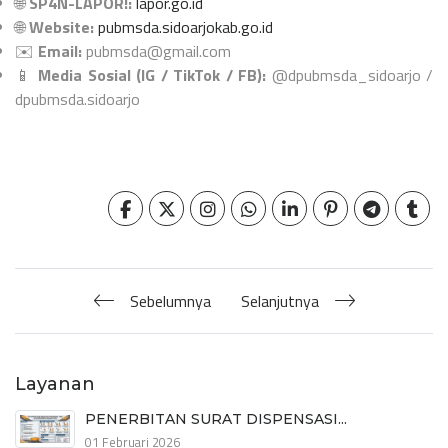
🌐
SP4N-LAPOR!:
lapor.go.id
🌐
Website:
pubmsda.sidoarjokab.go.id
✉️
Email:
pubmsda@gmail.com
📱
Media Sosial (IG / TikTok / FB):
@dpubmsda_sidoarjo /
dpubmsda.sidoarjo
Sebelumnya
Selanjutnya
Layanan
PENERBITAN SURAT DISPENSASI...
01 Februari 2026