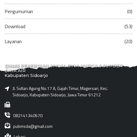
Pengumuman
(0)
Download
(53)
Layanan
(20)
DINAS PEKERJAAN UMUM, BINA MARGA & SUMBER
DAYA AIR
Kabupaten Sidoarjo
Jl. Sultan Agung No.17 A, Gajah Timur, Magersari, Kec.
Sidoarjo, Kabupaten Sidoarjo, Jawa Timur 61212
082141340670
pubmsda@gmail.com
Lokasi